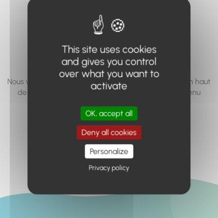
vous cherchez à
accéder n'existe
pas... ou plus.
This site uses cookies
and gives you control
over what you want to
Nous vous invitons à utiliser le moteur de recherche en haut
activate
de page, ou à utiliser le menu pour trouver le contenu
recherché.
OK, accept all
Retour à l'accueil
Deny all cookies
Personalize
Privacy policy