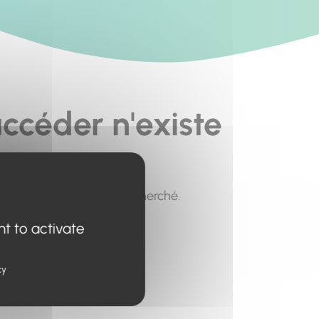
ccéder n'existe
pour trouver le contenu recherché.
nt to activate
cy