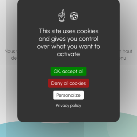
vous cherchez à
accéder n'existe
pas... ou plus.
This site uses cookies
and gives you control
over what you want to
Nous vous invitons à utiliser le moteur de recherche en haut
activate
de page, ou à utiliser le menu pour trouver le contenu
recherché.
OK, accept all
Retour à l'accueil
Deny all cookies
Personalize
Privacy policy