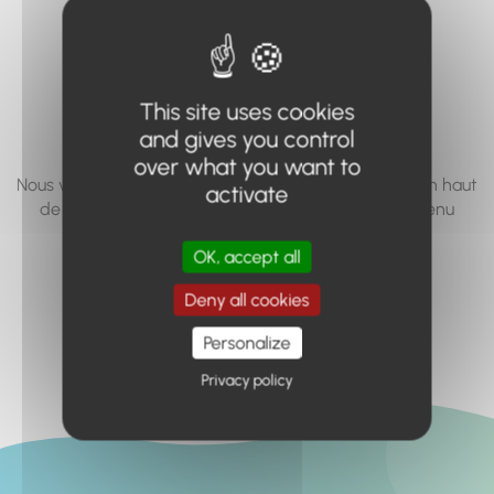
vous cherchez à
accéder n'existe
pas... ou plus.
This site uses cookies
and gives you control
over what you want to
Nous vous invitons à utiliser le moteur de recherche en haut
activate
de page, ou à utiliser le menu pour trouver le contenu
recherché.
OK, accept all
Retour à l'accueil
Deny all cookies
Personalize
Privacy policy