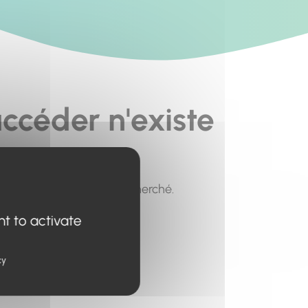
ccéder n'existe
pour trouver le contenu recherché.
nt to activate
cy