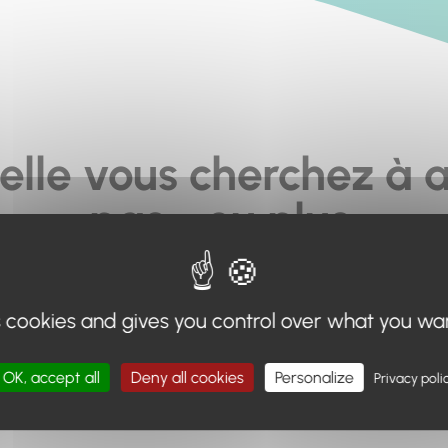
elle vous cherchez à a
pas... ou plus.
moteur de recherche en haut de page, ou à utiliser le menu 
s cookies and gives you control over what you wa
Retour à l'accueil
OK, accept all
Deny all cookies
Personalize
Privacy poli