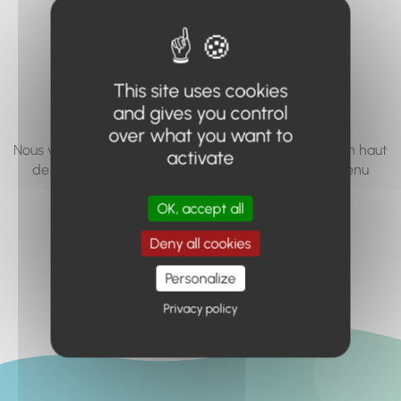
vous cherchez à
accéder n'existe
pas... ou plus.
This site uses cookies
and gives you control
over what you want to
Nous vous invitons à utiliser le moteur de recherche en haut
activate
de page, ou à utiliser le menu pour trouver le contenu
recherché.
OK, accept all
Retour à l'accueil
Deny all cookies
Personalize
Privacy policy