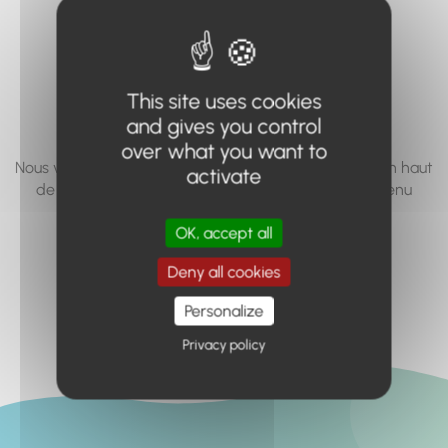
vous cherchez à
accéder n'existe
pas... ou plus.
This site uses cookies
and gives you control
over what you want to
Nous vous invitons à utiliser le moteur de recherche en haut
activate
de page, ou à utiliser le menu pour trouver le contenu
recherché.
OK, accept all
Retour à l'accueil
Deny all cookies
Personalize
Privacy policy