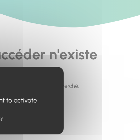
ccéder n'existe
pour trouver le contenu recherché.
nt to activate
cy