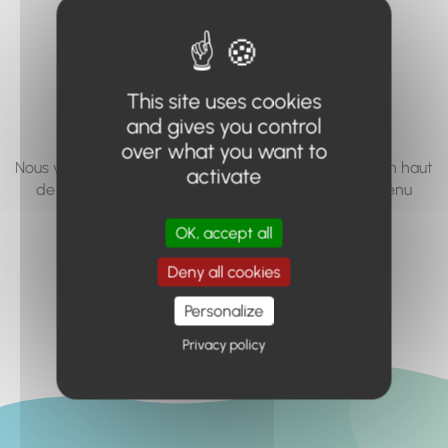
vous cherchez à
accéder n'existe
pas... ou plus.
This site uses cookies
and gives you control
over what you want to
Nous vous invitons à utiliser le moteur de recherche en haut
activate
de page, ou à utiliser le menu pour trouver le contenu
recherché.
OK, accept all
Retour à l'accueil
Deny all cookies
Personalize
Privacy policy