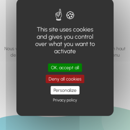
vous cherchez à
accéder n'existe
pas... ou plus.
This site uses cookies
and gives you control
over what you want to
Nous vous invitons à utiliser le moteur de recherche en haut
activate
de page, ou à utiliser le menu pour trouver le contenu
recherché.
OK, accept all
Retour à l'accueil
Deny all cookies
Personalize
Privacy policy