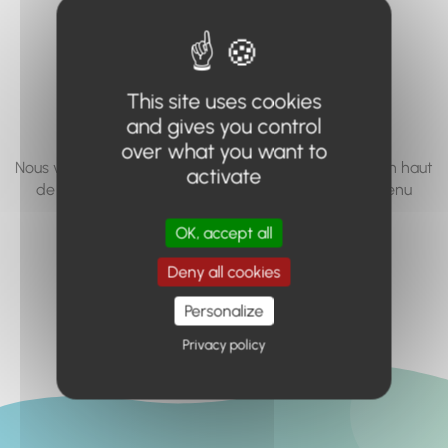
vous cherchez à
accéder n'existe
pas... ou plus.
This site uses cookies
and gives you control
over what you want to
Nous vous invitons à utiliser le moteur de recherche en haut
activate
de page, ou à utiliser le menu pour trouver le contenu
recherché.
OK, accept all
Retour à l'accueil
Deny all cookies
Personalize
Privacy policy