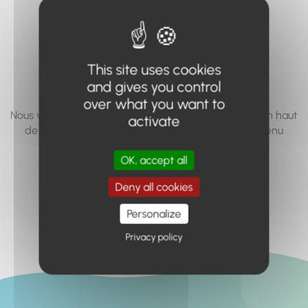
vous cherchez à
accéder n'existe
pas... ou plus.
This site uses cookies
and gives you control
over what you want to
Nous vous invitons à utiliser le moteur de recherche en haut
activate
de page, ou à utiliser le menu pour trouver le contenu
recherché.
OK, accept all
Retour à l'accueil
Deny all cookies
Personalize
Privacy policy