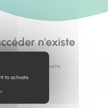
ccéder n'existe
pour trouver le contenu recherché.
nt to activate
cy