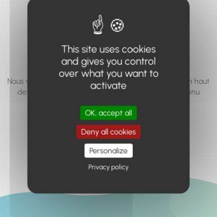
vous cherchez à
accéder n'existe
pas... ou plus.
This site uses cookies
and gives you control
over what you want to
Nous vous invitons à utiliser le moteur de recherche en haut
activate
de page, ou à utiliser le menu pour trouver le contenu
recherché.
OK, accept all
Retour à l'accueil
Deny all cookies
Personalize
Privacy policy