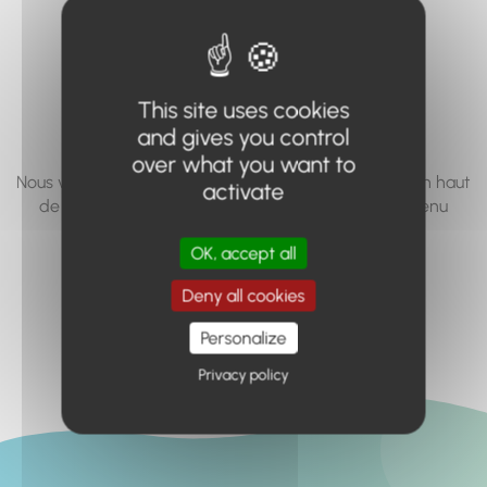
vous cherchez à
accéder n'existe
pas... ou plus.
This site uses cookies
and gives you control
over what you want to
Nous vous invitons à utiliser le moteur de recherche en haut
activate
de page, ou à utiliser le menu pour trouver le contenu
recherché.
OK, accept all
Retour à l'accueil
Deny all cookies
Personalize
Privacy policy