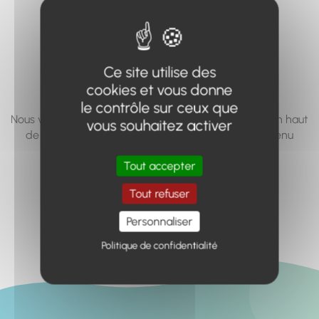
vous cherchez à
accéder n'existe
pas... ou plus.
Ce site utilise des
cookies et vous donne
le contrôle sur ceux que
Nous vous invitons à utiliser le moteur de recherche en haut
vous souhaitez activer
de page, ou à utiliser le menu pour trouver le contenu
recherché.
Tout accepter
Retour à l'accueil
Tout refuser
Personnaliser
Politique de confidentialité