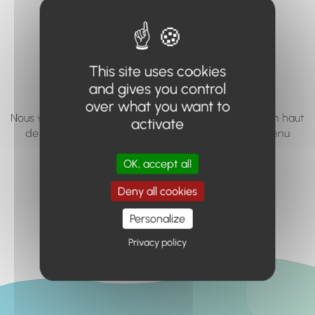
vous cherchez à
accéder n'existe
pas... ou plus.
This site uses cookies
and gives you control
over what you want to
Nous vous invitons à utiliser le moteur de recherche en haut
activate
de page, ou à utiliser le menu pour trouver le contenu
recherché.
OK, accept all
Retour à l'accueil
Deny all cookies
Personalize
Privacy policy