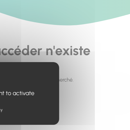
ccéder n'existe
pour trouver le contenu recherché.
nt to activate
cy