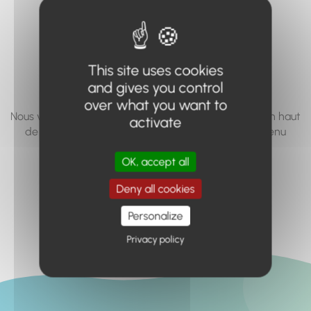
vous cherchez à
accéder n'existe
pas... ou plus.
This site uses cookies
and gives you control
over what you want to
Nous vous invitons à utiliser le moteur de recherche en haut
activate
de page, ou à utiliser le menu pour trouver le contenu
recherché.
OK, accept all
Retour à l'accueil
Deny all cookies
Personalize
Privacy policy