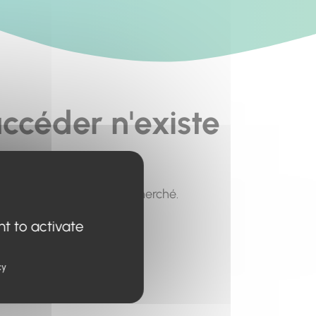
ccéder n'existe
pour trouver le contenu recherché.
nt to activate
cy