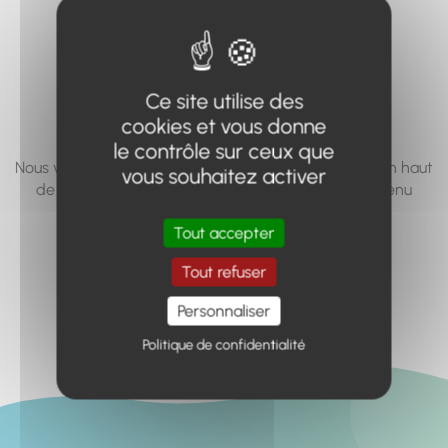
vous cherchez à
accéder n'existe
pas... ou plus.
Ce site utilise des
cookies et vous donne
le contrôle sur ceux que
Nous vous invitons à utiliser le moteur de recherche en haut
vous souhaitez activer
de page, ou à utiliser le menu pour trouver le contenu
recherché.
Tout accepter
Retour à l'accueil
Tout refuser
Personnaliser
Politique de confidentialité