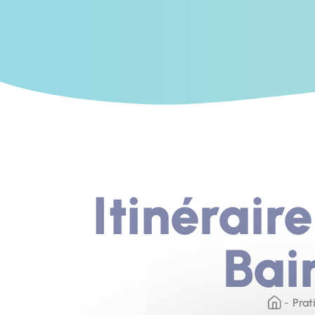
Itinérair
Bai
Prat