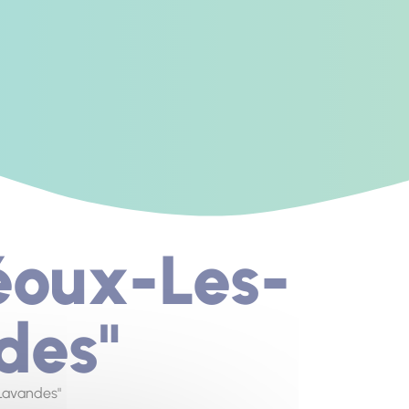
réoux-Les-
des"
 Lavandes"