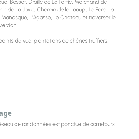
naud, Basset, Draille de La Partie, Marchand de
n de La Javie, Chemin de la Laoupi, La Fare, La
e Manosque, L'Agasse, Le Château et traverser le
 Verdon.
oints de vue, plantations de chênes truffiers,
sage
 réseau de randonnées est ponctué de carrefours