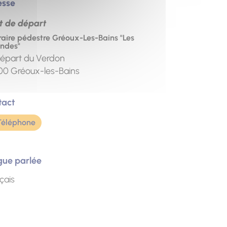
esse
t de départ
éraire pédestre Gréoux-Les-Bains "Les
ndes"
épart du Verdon
00
Gréoux-les-Bains
tact
Téléphone
gue parlée
çais