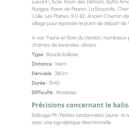
suivant L'Iscle, Ravin des Détroits, Buffe Ar
Nuages, Ravin de Pauron, La Bouscole, Chemi
Colle, Les Plaines, R.D 82, Ancien Chemin d
village pour rejoindre le point de départ de
A voir: Faune et flore du Verdon, nombreux p
champs de lavandes, oliviers.
Type
: Boucle balisée
Distance
: 16km
Dénivelé
: 380m
Durée
: 3h40
Difficulté
: Modérée
Précisions concernant le bali
Balisage PR (Petites randonnées) jaune : le
avec une signalétique directionnelle.