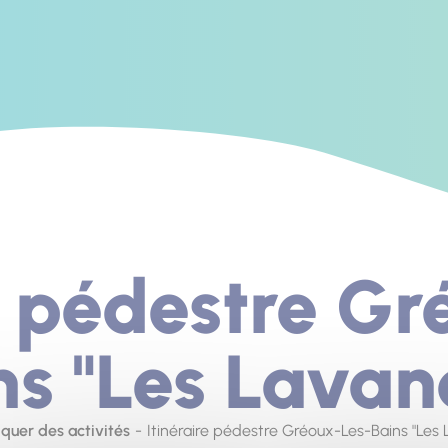
e pédestre G
ns "Les Lavan
iquer des activités
Itinéraire pédestre Gréoux-Les-Bains "Les