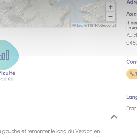
Adr
+
Poin
−
Itin
Leaflet
|
IGN-F/Geoportail
Lava
Au d
048
Con
ficulté
dérée
Lan
Fran
la gauche et remonter le long du Verdon en