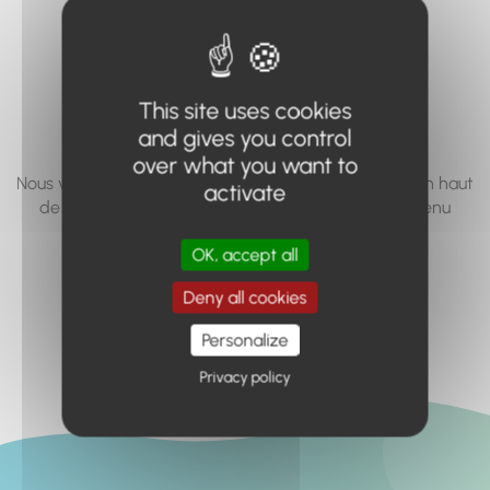
vous cherchez à
accéder n'existe
pas... ou plus.
This site uses cookies
and gives you control
over what you want to
Nous vous invitons à utiliser le moteur de recherche en haut
activate
de page, ou à utiliser le menu pour trouver le contenu
recherché.
OK, accept all
Retour à l'accueil
Deny all cookies
Personalize
Privacy policy