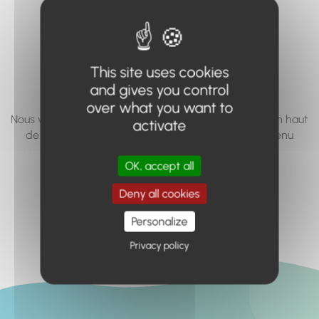
vous cherchez à
accéder n'existe
pas... ou plus.
This site uses cookies
and gives you control
over what you want to
Nous vous invitons à utiliser le moteur de recherche en haut
activate
de page, ou à utiliser le menu pour trouver le contenu
recherché.
OK, accept all
Retour à l'accueil
Deny all cookies
Personalize
Privacy policy