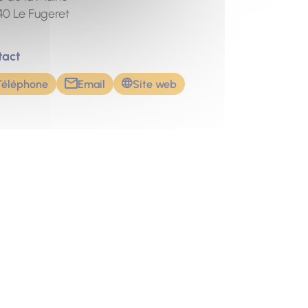
40
Le Fugeret
tact
Téléphone
Email
Site web