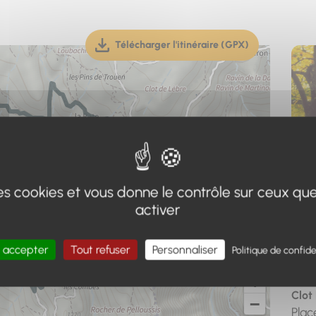
Télécharger l'itinéraire (GPX)
(téléchargement, ouverture dan
 des cookies et vous donne le contrôle sur ceux qu
activer
Adr
 accepter
Tout refuser
Personnaliser
Politique de confide
Poin
+
Clot
−
Plac