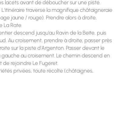
es lacets avant de déboucher sur une piste.
 L'itinéraire traverse la magnifique châtaigneraie
age jaune / rouge). Prendre alors à droite,
e La Rate.
entier descend jusqu'au Ravin de la Beïte, puis
e sud. Au croisement, prendre à droite, passer près
roite sur la piste d'Argenton. Passer devant le
 la gauche au croisement. Le chemin descend en
 de rejoindre Le Fugeret.
iétés privées, toute récolte (châtaignes,