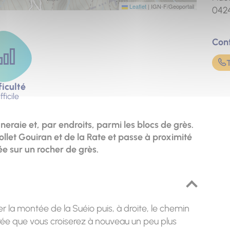
Leaflet
|
IGN-F/Geoportail
042
Con
ficulté
fficile
eraie et, par endroits, parmi les blocs de grès.
let Gouiran et de la Rate et passe à proximité
ée sur un rocher de grès.
r la montée de la Suéio puis, à droite, le chemin
rée que vous croiserez à nouveau un peu plus