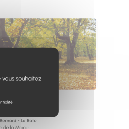
s un nouvel onglet)
e vous souhaitez
esse
ntialité
t de départ
 Bernard - La Rate
e de la Mairie