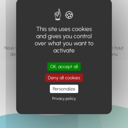
vous cherchez à
accéder n'existe
pas... ou plus.
This site uses cookies
and gives you control
over what you want to
Nous vous invitons à utiliser le moteur de recherche en haut
activate
de page, ou à utiliser le menu pour trouver le contenu
recherché.
OK, accept all
Retour à l'accueil
Deny all cookies
Personalize
Privacy policy