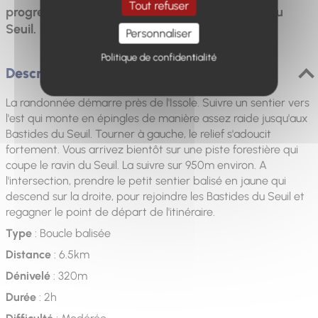
Tout refuser
progressivement et en lacet jusqu'au hameau du
Seuil.
Personnaliser
Politique de confidentialité
Description
La randonnée démarre près de l'Issole. Suivre un sentier vers
l'est qui monte en épingles de manière assez raide jusqu'aux
Bastides du Seuil. Tourner à gauche, le relief s'adoucit
fortement. Vous arrivez bientôt sur une piste forestière qui
coupe le ravin du Seuil. La suivre sur 950m environ. A
l'intersection, prendre le petit sentier balisé en jaune qui
descend sur la droite, pour rejoindre les Bastides du Seuil et
regagner le point de départ de l'itinéraire.
Type
: Boucle balisée
Distance
: 6.5km
Dénivelé
: 320m
Durée
: 2h