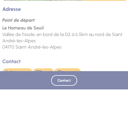
Adresse
Point de départ
Le Hameau de Seuil
Vallée de l'Issole, en bord de la D2 à 6.5km au nord de Saint
André-les-Alpes
04170
Saint-André-les-Alpes
Contact
Téléphone
Email
Site web
Contact
Mis à jour le 25/05/2026 - Office de Tourisme Intercommunal Verdon Tourisme