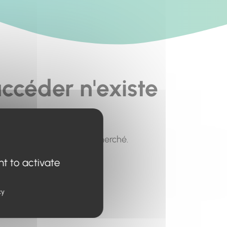
ccéder n'existe
pour trouver le contenu recherché.
nt to activate
cy