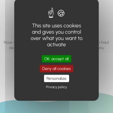
vous cherchez à
accéder n'existe
pas... ou plus.
This site uses cookies
and gives you control
over what you want to
Nous vous invitons à utiliser le moteur de recherche en haut
activate
de page, ou à utiliser le menu pour trouver le contenu
recherché.
OK, accept all
Retour à l'accueil
Deny all cookies
Personalize
Privacy policy