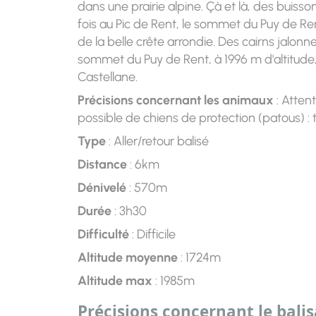
dans une prairie alpine. Çà et là, des buisso
fois au Pic de Rent, le sommet du Puy de Ren
de la belle crête arrondie. Des cairns jalonne
sommet du Puy de Rent, à 1996 m d'altitude
Castellane.
Précisions concernant les animaux
: Atten
possible de chiens de protection (patous) : 
Type
: Aller/retour balisé
Distance
: 6km
Dénivelé
: 570m
Durée
: 3h30
Difficulté
: Difficile
Altitude moyenne
: 1724m
Altitude max
: 1985m
Précisions concernant le bali