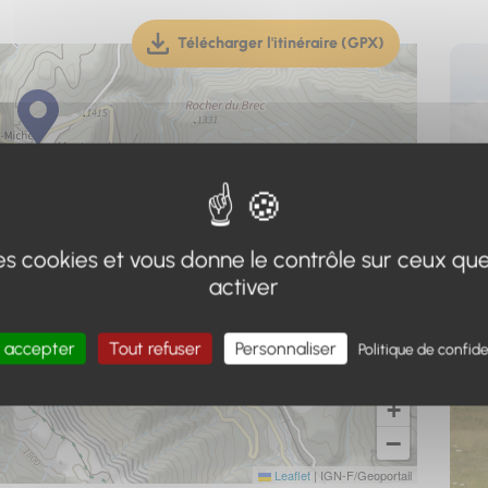
Télécharger l'itinéraire (GPX)
(téléchargement, ouverture dan
 des cookies et vous donne le contrôle sur ceux qu
activer
 accepter
Tout refuser
Personnaliser
Politique de confide
+
−
Leaflet
|
IGN-F/Geoportail