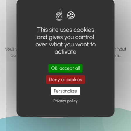
vous cherchez à
accéder n'existe
pas... ou plus.
This site uses cookies
and gives you control
over what you want to
Nous vous invitons à utiliser le moteur de recherche en haut
activate
de page, ou à utiliser le menu pour trouver le contenu
recherché.
OK, accept all
Retour à l'accueil
Deny all cookies
Personalize
Privacy policy