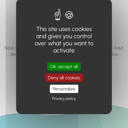
vous cherchez à
accéder n'existe
pas... ou plus.
This site uses cookies
and gives you control
over what you want to
Nous vous invitons à utiliser le moteur de recherche en haut
activate
de page, ou à utiliser le menu pour trouver le contenu
recherché.
OK, accept all
Retour à l'accueil
Deny all cookies
Personalize
Privacy policy