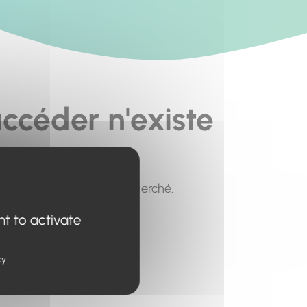
ccéder n'existe
pour trouver le contenu recherché.
nt to activate
cy