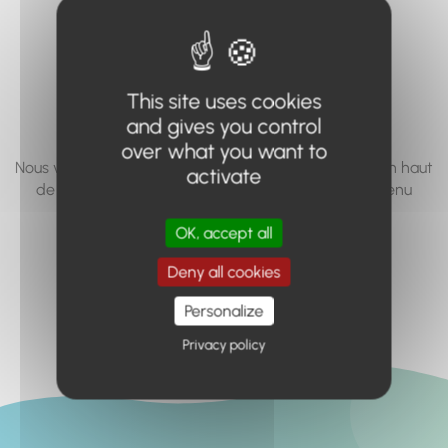
vous cherchez à
accéder n'existe
pas... ou plus.
This site uses cookies
and gives you control
over what you want to
Nous vous invitons à utiliser le moteur de recherche en haut
activate
de page, ou à utiliser le menu pour trouver le contenu
recherché.
OK, accept all
Retour à l'accueil
Deny all cookies
Personalize
Privacy policy