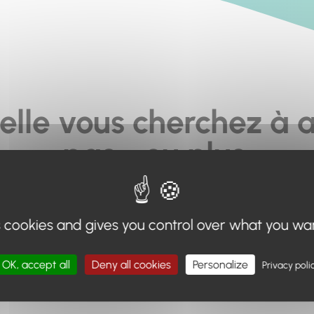
elle vous cherchez à a
pas... ou plus.
moteur de recherche en haut de page, ou à utiliser le menu 
s cookies and gives you control over what you wa
Retour à l'accueil
OK, accept all
Deny all cookies
Personalize
Privacy poli