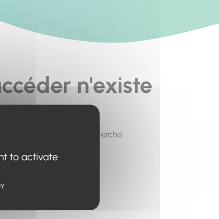
ccéder n'existe
pour trouver le contenu recherché.
nt to activate
cy