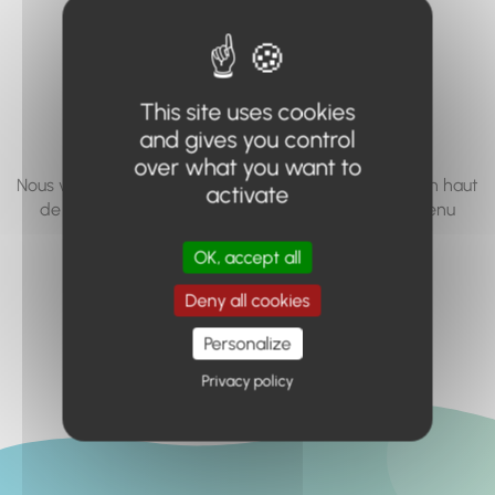
vous cherchez à
accéder n'existe
pas... ou plus.
This site uses cookies
and gives you control
over what you want to
Nous vous invitons à utiliser le moteur de recherche en haut
activate
de page, ou à utiliser le menu pour trouver le contenu
recherché.
OK, accept all
Retour à l'accueil
Deny all cookies
Personalize
Privacy policy