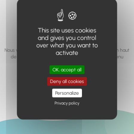
vous cherchez à
accéder n'existe
pas... ou plus.
This site uses cookies
and gives you control
over what you want to
Nous vous invitons à utiliser le moteur de recherche en haut
activate
de page, ou à utiliser le menu pour trouver le contenu
recherché.
OK, accept all
Retour à l'accueil
Deny all cookies
Personalize
Privacy policy