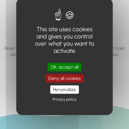
vous cherchez à
accéder n'existe
pas... ou plus.
This site uses cookies
and gives you control
over what you want to
Nous vous invitons à utiliser le moteur de recherche en haut
activate
de page, ou à utiliser le menu pour trouver le contenu
recherché.
OK, accept all
Retour à l'accueil
Deny all cookies
Personalize
Privacy policy