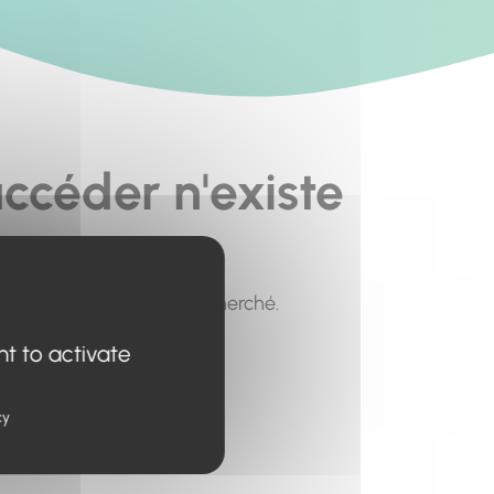
ccéder n'existe
pour trouver le contenu recherché.
nt to activate
cy