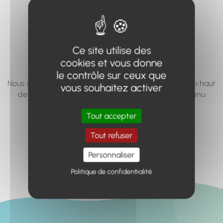
vous cherchez à
accéder n'existe
pas... ou plus.
Ce site utilise des
cookies et vous donne
le contrôle sur ceux que
Nous vous invitons à utiliser le moteur de recherche en haut
vous souhaitez activer
de page, ou à utiliser le menu pour trouver le contenu
recherché.
Tout accepter
Retour à l'accueil
Tout refuser
Personnaliser
Politique de confidentialité