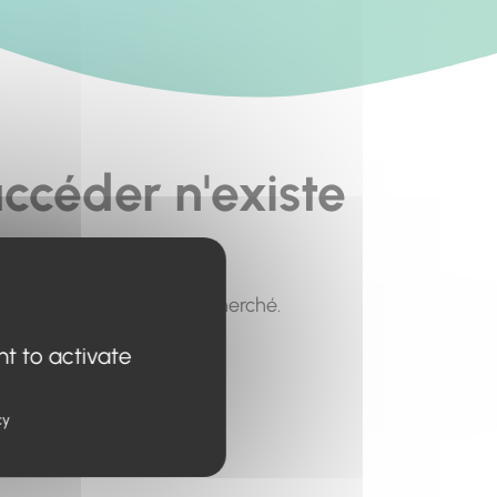
ccéder n'existe
pour trouver le contenu recherché.
nt to activate
cy