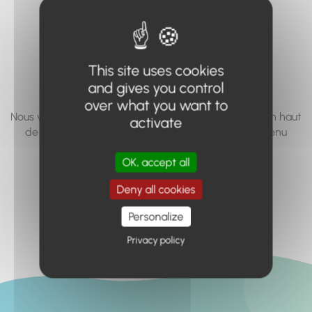
vous cherchez à
accéder n'existe
pas... ou plus.
This site uses cookies
and gives you control
over what you want to
Nous vous invitons à utiliser le moteur de recherche en haut
activate
de page, ou à utiliser le menu pour trouver le contenu
recherché.
OK, accept all
Retour à l'accueil
Deny all cookies
Personalize
Privacy policy