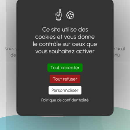
vous cherchez à
accéder n'existe
pas... ou plus.
Ce site utilise des
cookies et vous donne
le contrôle sur ceux que
Nous vous invitons à utiliser le moteur de recherche en haut
vous souhaitez activer
de page, ou à utiliser le menu pour trouver le contenu
recherché.
Tout accepter
Retour à l'accueil
Tout refuser
Personnaliser
Politique de confidentialité