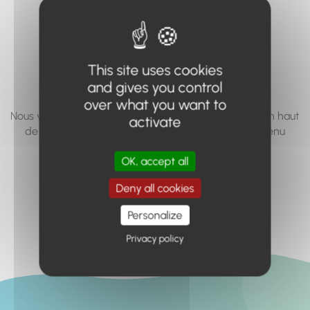
vous cherchez à
accéder n'existe
pas... ou plus.
This site uses cookies
and gives you control
over what you want to
Nous vous invitons à utiliser le moteur de recherche en haut
activate
de page, ou à utiliser le menu pour trouver le contenu
recherché.
OK, accept all
Retour à l'accueil
Deny all cookies
Personalize
Privacy policy