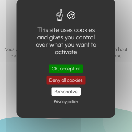
vous cherchez à
accéder n'existe
pas... ou plus.
This site uses cookies
and gives you control
over what you want to
Nous vous invitons à utiliser le moteur de recherche en haut
activate
de page, ou à utiliser le menu pour trouver le contenu
recherché.
OK, accept all
Retour à l'accueil
Deny all cookies
Personalize
Privacy policy