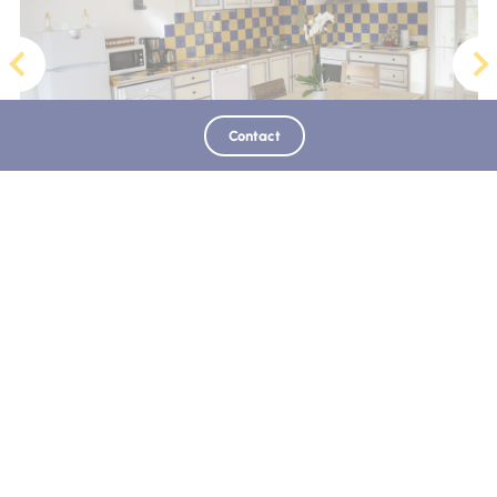
Contact
3 épis - 3 étoiles
Appartement T4 Gîte de Ville Cris Les Amandiers
Digne-les-Bains
Retrouvez-nous sur