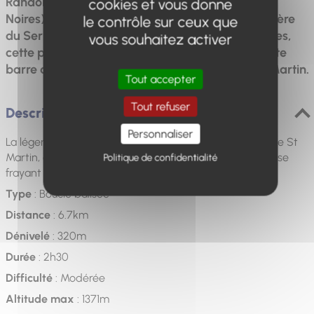
Randonnée facile traversant les robines (Terres
cookies et vous donne
Noires) du pays dignois. Depuis la maison forestière
le contrôle sur ceux que
du Serre, située 1 km après le hameau de Dourbes,
vous souhaitez activer
cette promenade chemine au pied de l’imposante
barre des Dourbes et passe par la Pierre Saint Martin.
Tout accepter
Tout refuser
Description
Personnaliser
La légende raconte que celle-ci porte les empreintes de St
Martin, qui pour fuir le diable avait traversé la barre en se
Politique de confidentialité
frayant un passage et créa ainsi le trou de St Martin.
Type
: Boucle balisée
Distance
: 6.7km
Dénivelé
: 320m
Durée
: 2h30
Difficulté
: Modérée
Altitude max
: 1371m