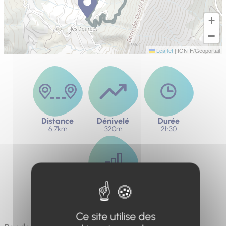
+
−
Leaflet
|
IGN-F/Geoportail
Distance
Dénivelé
Durée
6.7km
320m
2h30
Difficulté
Modérée
Ce site utilise des