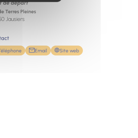
t de départ
de Terres Pleines
50
Jausiers
tact
Téléphone
Email
Site web