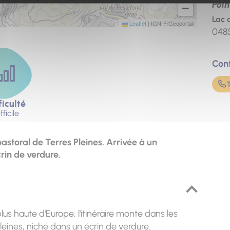
Poin
−
Lac 
Leaflet
|
IGN-F/Geoportail
048
Con
ficulté
fficile
storal de Terres Pleines. Arrivée à un
rin de verdure.
lus haute d'Europe, l'itinéraire monte dans les
leines, niché dans un écrin de verdure.