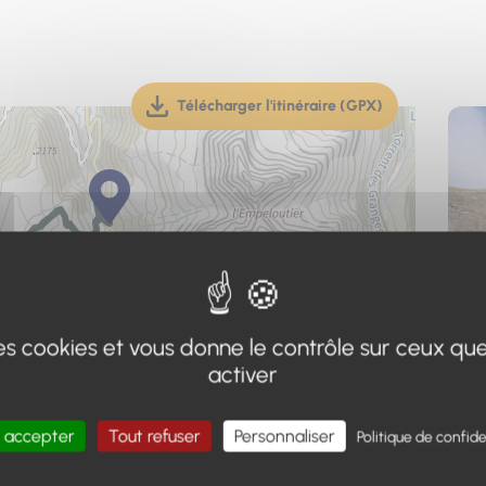
Télécharger l'itinéraire (GPX)
(téléchargement, ouverture dan
 des cookies et vous donne le contrôle sur ceux qu
activer
 accepter
Tout refuser
Personnaliser
Politique de confide
Adr
+