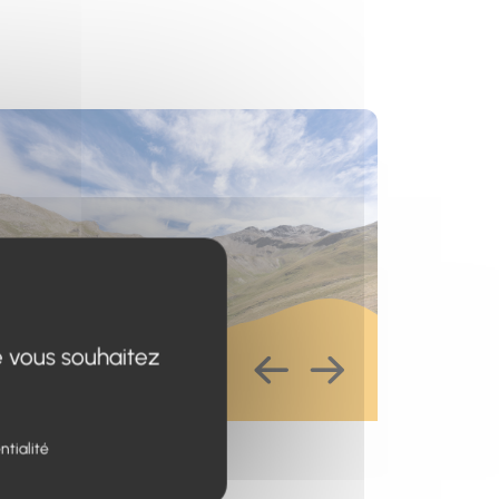
s un nouvel onglet)
e vous souhaitez
ntialité
esse