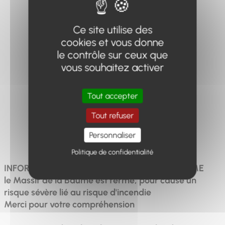
Ce site utilise des
cookies et vous donne
le contrôle sur ceux que
Distance
Dénivelé
Durée
vous souhaitez activer
15.2km
625m
5h
Tout accepter
Tout refuser
Difficulté
Personnaliser
Assez difficile
Politique de confidentialité
INFORMATION : CIRCUIT DE RANDONNÉE FERME
le Massif de la Baume est fermé, pour cause un
risque sévère lié au risque d'incendie
Merci pour votre compréhension