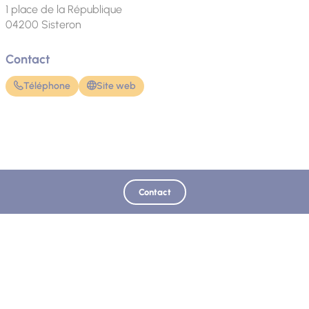
1 place de la République
04200
Sisteron
Contact
Téléphone
Site web
Mis à jour le 02/08/2026 - Office de Tourisme Sisteron Buëch
Contact
Retrouvez-nous sur