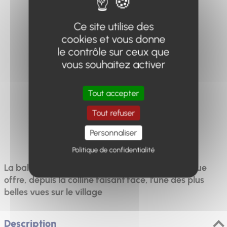
Ce site utilise des
cookies et vous donne
le contrôle sur ceux que
Distance
Dénivelé
Durée
vous souhaitez activer
4.59km
163m
1h30
Tout accepter
Tout refuser
Difficulté
Personnaliser
Facile
Politique de confidentialité
La balade de la chapelle Notre-Dame de Bellevue
offre, depuis la colline faisant face, l’une des plus
belles vues sur le village
Description