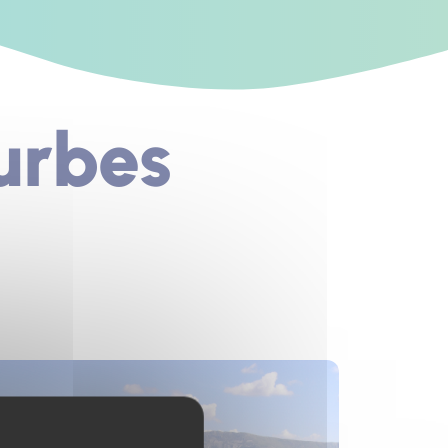
urbes
s un nouvel onglet)