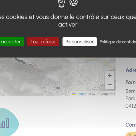
 des cookies et vous donne le contrôle sur ceux qu
activer
 accepter
Tout refuser
Personnaliser
Politique de confide
Adr
+
Poin
−
Somm
Leaflet
|
IGN-F/Geoportail
Park
041
Con