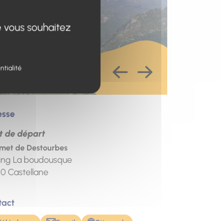
e vous souhaitez
ntialité
esse
t de départ
et de Destourbes
ing La boudousque
20
Castellane
tact