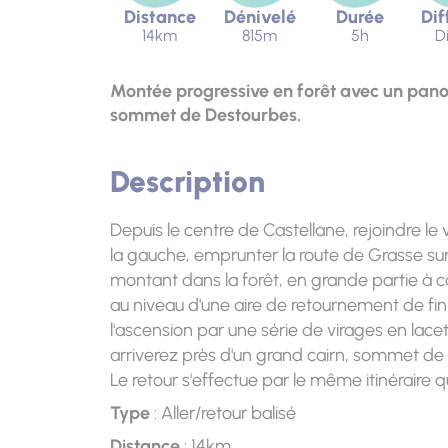
Distance
Dénivelé
Durée
Dif
14km
815m
5h
Di
Montée progressive en forêt avec un pan
sommet de Destourbes.
Description
Depuis le centre de Castellane, rejoindre le 
la gauche, emprunter la route de Grasse sur 5
montant dans la forêt, en grande partie à cou
au niveau d'une aire de retournement de fin d
l'ascension par une série de virages en lacets
arriverez près d'un grand cairn, sommet de
Le retour s'effectue par le même itinéraire qu'à
Type
: Aller/retour balisé
Distance
: 14km